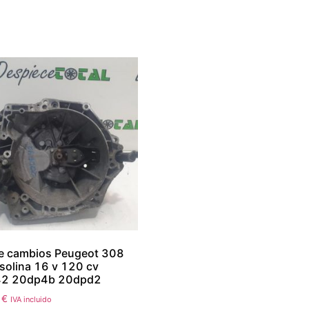
de cambios Peugeot 308
solina 16 v 120 cv
2 20dp4b 20dpd2
0
€
IVA incluido