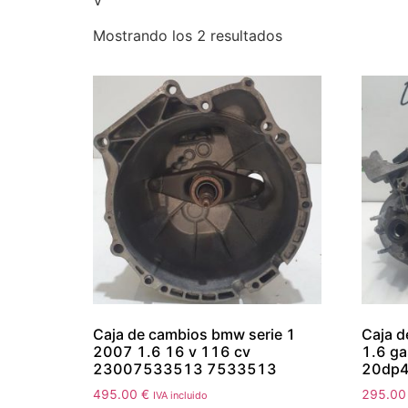
V
Mostrando los 2 resultados
Caja de cambios bmw serie 1
Caja 
2007 1.6 16 v 116 cv
1.6 ga
23007533513 7533513
20dp4
495.00
€
295.0
IVA incluido