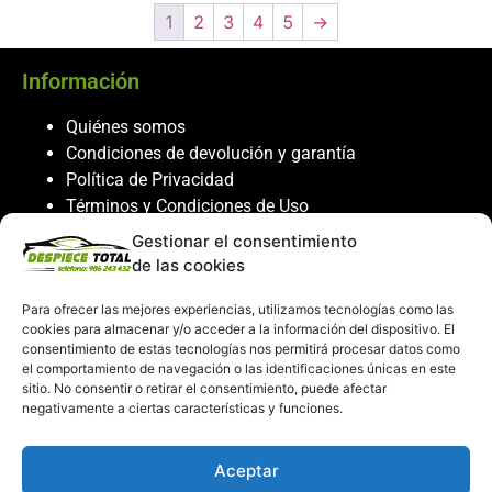
1
2
3
4
5
→
Información
Quiénes somos
Condiciones de devolución y garantía
Política de Privacidad
Términos y Condiciones de Uso
Política de Cookies
Gestionar el consentimiento
de las cookies
Servicio al cliente
Para ofrecer las mejores experiencias, utilizamos tecnologías como las
Contacto
cookies para almacenar y/o acceder a la información del dispositivo. El
consentimiento de estas tecnologías nos permitirá procesar datos como
986 243 432
el comportamiento de navegación o las identificaciones únicas en este
608 867 074
sitio. No consentir o retirar el consentimiento, puede afectar
recambiosdespiecetotal@gmail.com
negativamente a ciertas características y funciones.
Mi cuenta
Aceptar