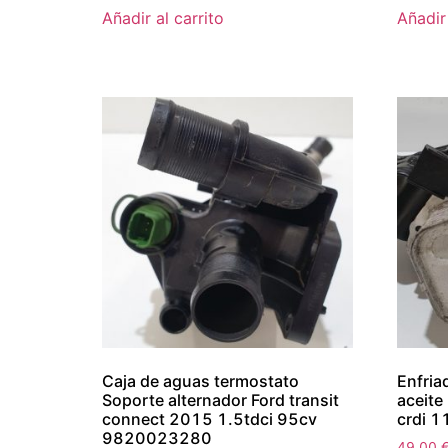
Añadir al carrito
Añadir 
Caja de aguas termostato
Enfria
Soporte alternador Ford transit
aceite
connect 2015 1.5tdci 95cv
crdi 1
9820023280
49.00