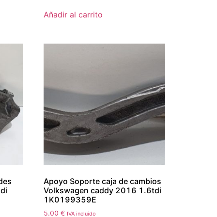
Añadir al carrito
des
Apoyo Soporte caja de cambios
di
Volkswagen caddy 2016 1.6tdi
1K0199359E
5.00
€
IVA incluido