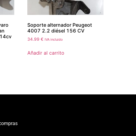
varo
Soporte alternador Peugeot
an
4007 2.2 diésel 156 CV
114cv
34.99
€
IVA incluido
Añadir al carrito
 compras