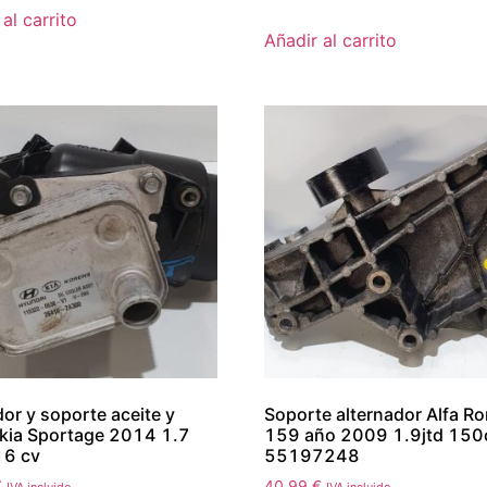
al carrito
Añadir al carrito
dor y soporte aceite y
Soporte alternador Alfa R
 kia Sportage 2014 1.7
159 año 2009 1.9jtd 150
16 cv
55197248
€
40.99
€