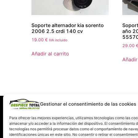
Soporte alternador kia sorento
Soport
2006 2.5 crdi 140 cv
año 20
5557
19.00
€
IVA incluido
29.00
Añadir al carrito
Añadir 
Gestionar el consentimiento de las cookies
Información
Servi
Quiénes somos
C
Para ofrecer las mejores experiencias, utilizamos tecnologías como las coo
almacenar y/o acceder a la información del dispositivo. El consentimiento 
Condiciones de devolución y garantía
tecnologías nos permitirá procesar datos como el comportamiento de nave
Política de Privacidad
identificaciones únicas en este sitio. No consentir o retirar el consentimien