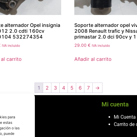
e alternador Opel insignia
Soporte alternador opel vi
12 2.0 cdti 160cv
2008 Renault trafic y Niss
0104 532274354
primastar 2.0 dci 90cv y 
€
29.00
€
IVA incluido
IVA incluido
al carrito
Añadir al carrito
1
2
3
4
5
6
7
→
cio al cliente
Mi cuenta
ontacto
Mi Cuenta
kies para
de estas
986 243 432
Carrito de
gación o las
608 867 074
to, puede