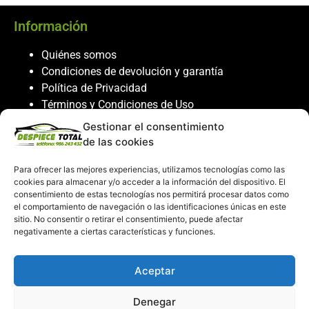
Información
Quiénes somos
Condiciones de devolución y garantía
Política de Privacidad
Términos y Condiciones de Uso
Política de Cookies
Gestionar el consentimiento
de las cookies
Servicio al cliente
Para ofrecer las mejores experiencias, utilizamos tecnologías como las
Contacto
cookies para almacenar y/o acceder a la información del dispositivo. El
986 243 432
consentimiento de estas tecnologías nos permitirá procesar datos como
el comportamiento de navegación o las identificaciones únicas en este
608 867 074
sitio. No consentir o retirar el consentimiento, puede afectar
recambiosdespiecetotal@gmail.com
negativamente a ciertas características y funciones.
Mi cuenta
Aceptar
Mi Cuenta
Denegar
Carrito de compras