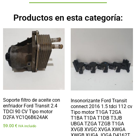
Productos en esta categoría:
Soporte filtro de aceite con
Insonorizante Ford Transit
enfriador Ford Transit 2.4
connect 2016 1.5 tdci 112 cv
TDCI 90 CV Tipo motor
Tipo motor T1GA T2GA
D2FA YC1Q6B624AK
T1BA T1DA T1DB T3JB
UBGA TZGA TZGB T1GA
59.00
€
IVA incluido
XVGB XVGC XVGA XWGA
XWGB XUGA JQGA D4162T