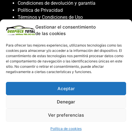
Condiciones de devolución y garantía
Política de Privacidad
Términos y Condiciones de Uso
Política de Cookies
Gestionar el consentimiento
de las cookies
Servicio al cliente
Para ofrecer las mejores experiencias, utilizamos tecnologías como las
Contacto
cookies para almacenar y/o acceder a la información del dispositivo. El
986 243 432
consentimiento de estas tecnologías nos permitirá procesar datos como
el comportamiento de navegación o las identificaciones únicas en este
608 867 074
sitio. No consentir o retirar el consentimiento, puede afectar
recambiosdespiecetotal@gmail.com
negativamente a ciertas características y funciones.
Mi cuenta
Aceptar
Mi Cuenta
Denegar
Carrito de compras
Despiece Total ©2026
Ver preferencias
Creado por
Consultor SEO
Política de cookies