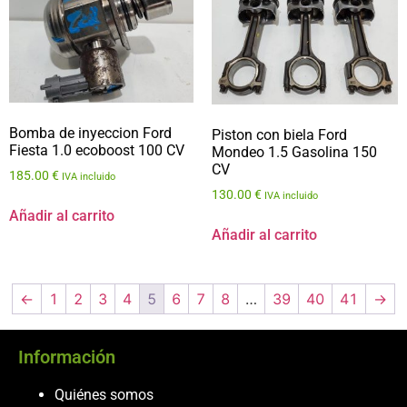
Bomba de inyeccion Ford
Piston con biela Ford
Fiesta 1.0 ecoboost 100 CV
Mondeo 1.5 Gasolina 150
CV
185.00
€
IVA incluido
130.00
€
IVA incluido
Añadir al carrito
Añadir al carrito
←
1
2
3
4
5
6
7
8
…
39
40
41
→
Información
Quiénes somos