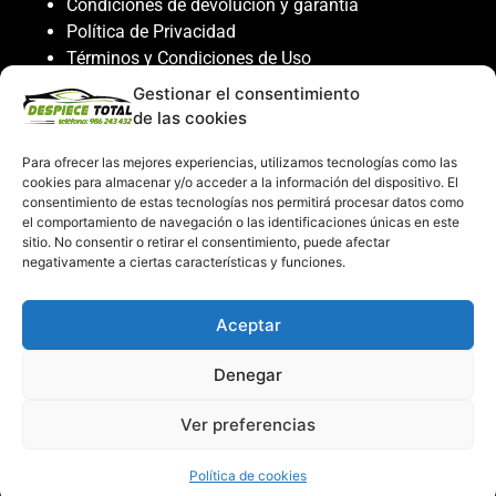
Condiciones de devolución y garantía
Política de Privacidad
Términos y Condiciones de Uso
Política de Cookies
Gestionar el consentimiento
de las cookies
Servicio al cliente
Para ofrecer las mejores experiencias, utilizamos tecnologías como las
Contacto
cookies para almacenar y/o acceder a la información del dispositivo. El
986 243 432
consentimiento de estas tecnologías nos permitirá procesar datos como
el comportamiento de navegación o las identificaciones únicas en este
608 867 074
sitio. No consentir o retirar el consentimiento, puede afectar
recambiosdespiecetotal@gmail.com
negativamente a ciertas características y funciones.
Mi cuenta
Aceptar
Mi Cuenta
Denegar
Carrito de compras
Despiece Total ©2026
Ver preferencias
Creado por
Consultor SEO
Política de cookies