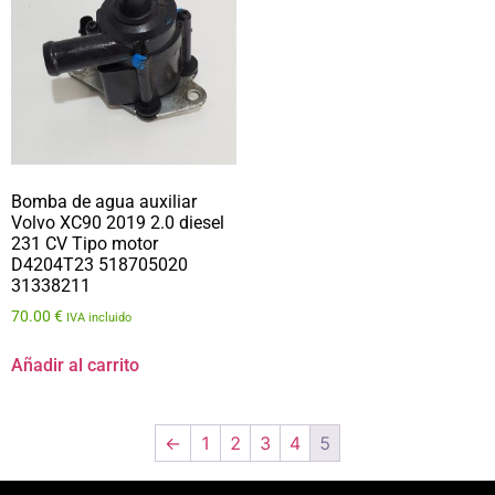
Bomba de agua auxiliar
Volvo XC90 2019 2.0 diesel
231 CV Tipo motor
D4204T23 518705020
31338211
70.00
€
IVA incluido
Añadir al carrito
←
1
2
3
4
5