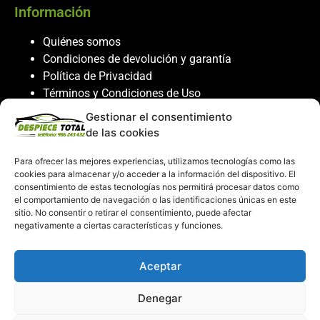
Información
Quiénes somos
Condiciones de devolución y garantía
Política de Privacidad
Términos y Condiciones de Uso
Política de Cookies
Gestionar el consentimiento
de las cookies
Servicio al cliente
Para ofrecer las mejores experiencias, utilizamos tecnologías como las
Contacto
cookies para almacenar y/o acceder a la información del dispositivo. El
986 243 432
consentimiento de estas tecnologías nos permitirá procesar datos como
el comportamiento de navegación o las identificaciones únicas en este
608 867 074
sitio. No consentir o retirar el consentimiento, puede afectar
recambiosdespiecetotal@gmail.com
negativamente a ciertas características y funciones.
Mi cuenta
Aceptar
Mi Cuenta
Denegar
Carrito de compras