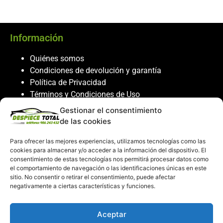
Información
Quiénes somos
Condiciones de devolución y garantía
Política de Privacidad
Términos y Condiciones de Uso
Política de Cookies
Gestionar el consentimiento
de las cookies
Servicio al cliente
Para ofrecer las mejores experiencias, utilizamos tecnologías como las
Contacto
cookies para almacenar y/o acceder a la información del dispositivo. El
consentimiento de estas tecnologías nos permitirá procesar datos como
986 243 432
el comportamiento de navegación o las identificaciones únicas en este
608 867 074
sitio. No consentir o retirar el consentimiento, puede afectar
recambiosdespiecetotal@gmail.com
negativamente a ciertas características y funciones.
Mi cuenta
Aceptar