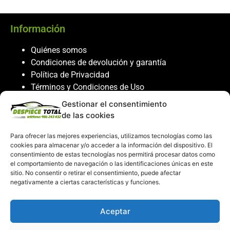
Información
Quiénes somos
Condiciones de devolución y garantía
Política de Privacidad
Términos y Condiciones de Uso
Política de Cookies
Gestionar el consentimiento
de las cookies
Servicio al cliente
Para ofrecer las mejores experiencias, utilizamos tecnologías como las
Contacto
cookies para almacenar y/o acceder a la información del dispositivo. El
986 243 432
consentimiento de estas tecnologías nos permitirá procesar datos como
el comportamiento de navegación o las identificaciones únicas en este
608 867 074
sitio. No consentir o retirar el consentimiento, puede afectar
recambiosdespiecetotal@gmail.com
negativamente a ciertas características y funciones.
Mi cuenta
Aceptar
Mi Cuenta