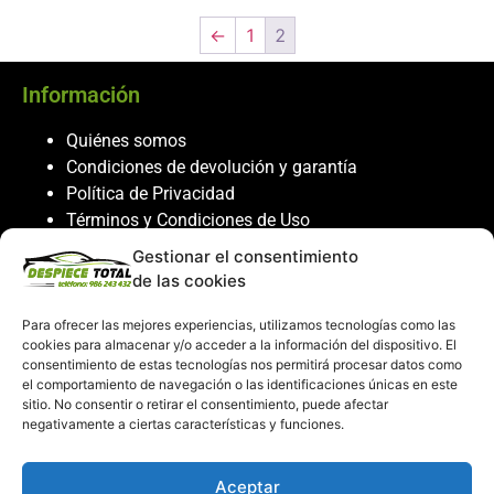
←
1
2
Información
Quiénes somos
Condiciones de devolución y garantía
Política de Privacidad
Términos y Condiciones de Uso
Política de Cookies
Gestionar el consentimiento
de las cookies
Servicio al cliente
Para ofrecer las mejores experiencias, utilizamos tecnologías como las
Contacto
cookies para almacenar y/o acceder a la información del dispositivo. El
986 243 432
consentimiento de estas tecnologías nos permitirá procesar datos como
el comportamiento de navegación o las identificaciones únicas en este
608 867 074
sitio. No consentir o retirar el consentimiento, puede afectar
recambiosdespiecetotal@gmail.com
negativamente a ciertas características y funciones.
Mi cuenta
Aceptar