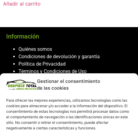
Añadir al carrito
Información
Quiénes somos
Condiciones de devolución y garantía
Política de Privacidad
Términos y Condiciones de Uso
Política de Cookies
Gestionar el consentimiento
de las cookies
Servicio al cliente
Para ofrecer las mejores experiencias, utilizamos tecnologías como las
Contacto
cookies para almacenar y/o acceder a la información del dispositivo. El
986 243 432
consentimiento de estas tecnologías nos permitirá procesar datos como
el comportamiento de navegación o las identificaciones únicas en este
608 867 074
sitio. No consentir o retirar el consentimiento, puede afectar
recambiosdespiecetotal@gmail.com
negativamente a ciertas características y funciones.