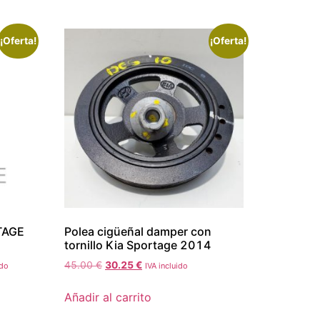
¡Oferta!
¡Oferta!
TAGE
Polea cigüeñal damper con
tornillo Kia Sportage 2014
45.00
€
30.25
€
ido
IVA incluido
Añadir al carrito