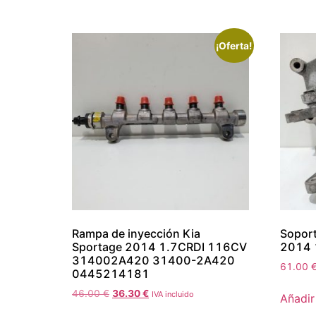
¡Oferta!
Rampa de inyección Kia
Soport
Sportage 2014 1.7CRDI 116CV
2014 
314002A420 31400-2A420
61.00
0445214181
46.00
€
36.30
€
IVA incluido
Añadir 