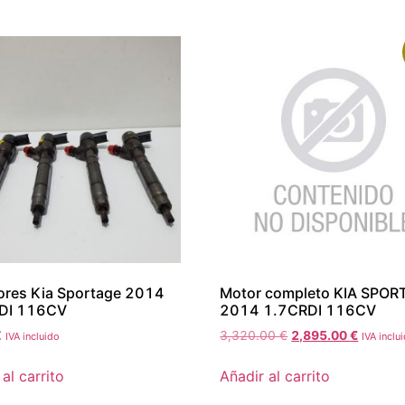
ores Kia Sportage 2014
Motor completo KIA SPOR
DI 116CV
2014 1.7CRDI 116CV
€
3,320.00
€
2,895.00
€
IVA incluido
IVA inclu
al carrito
Añadir al carrito