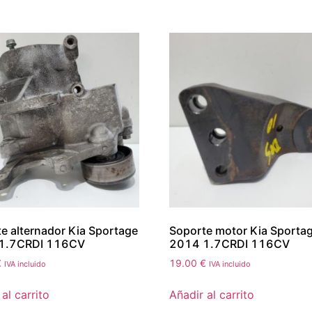
e alternador Kia Sportage
Soporte motor Kia Sporta
1.7CRDI 116CV
2014 1.7CRDI 116CV
€
19.00
€
IVA incluido
IVA incluido
al carrito
Añadir al carrito