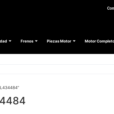
Con
idad
Frenos
Piezas Motor
Motor Complet
DL434484”
4484