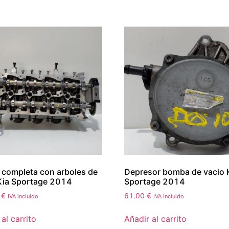
 completa con arboles de
Depresor bomba de vacio 
Kia Sportage 2014
Sportage 2014
0
€
61.00
€
IVA incluido
IVA incluido
al carrito
Añadir al carrito