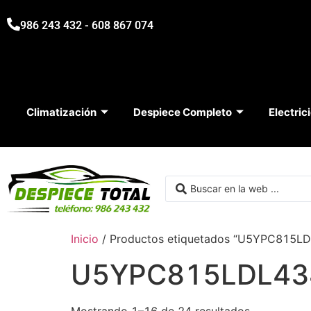
986 243 432 - 608 867 074
Climatización
Despiece Completo
Electric
Inicio
/ Productos etiquetados “U5YPC815L
U5YPC815LDL43