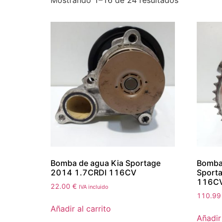
Mostrando 1–16 de 24 resultados
Bomba de agua Kia Sportage
Bomba 
2014 1.7CRDI 116CV
Sport
116C
22.00
€
IVA incluido
110.9
Añadir al carrito
Añadir 