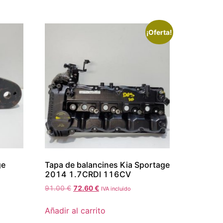
¡Oferta!
ge
Tapa de balancines Kia Sportage
2014 1.7CRDI 116CV
91.00
€
72.60
€
IVA incluido
Añadir al carrito