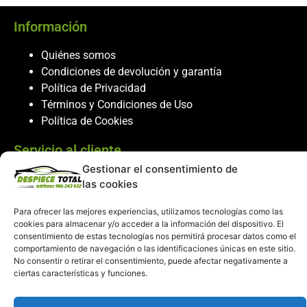
Información
Quiénes somos
Condiciones de devolución y garantía
Política de Privacidad
Términos y Condiciones de Uso
Política de Cookies
Servicio al cliente
Gestionar el consentimiento de
Contacto
las cookies
986 243 432
608 867 074
Para ofrecer las mejores experiencias, utilizamos tecnologías como las
cookies para almacenar y/o acceder a la información del dispositivo. El
recambiosdespiecetotal@gmail.com
consentimiento de estas tecnologías nos permitirá procesar datos como el
comportamiento de navegación o las identificaciones únicas en este sitio.
Mi cuenta
No consentir o retirar el consentimiento, puede afectar negativamente a
ciertas características y funciones.
Mi Cuenta
Carrito de compras