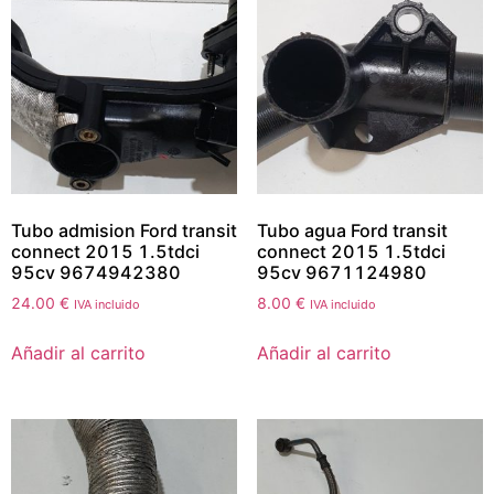
Tubo admision Ford transit
Tubo agua Ford transit
connect 2015 1.5tdci
connect 2015 1.5tdci
95cv 9674942380
95cv 9671124980
24.00
€
8.00
€
IVA incluido
IVA incluido
Añadir al carrito
Añadir al carrito