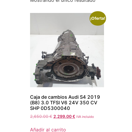
Mostrando el único resultado
¡Oferta!
Caja de cambios Audi S4 2019
(B8) 3.0 TFSI V6 24V 350 CV
SHP 0D5300040
2,650.00
€
2,299.00
€
IVA incluido
Añadir al carrito