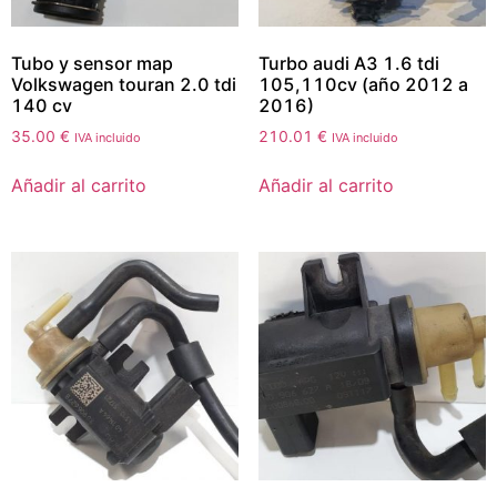
Tubo y sensor map
Turbo audi A3 1.6 tdi
Volkswagen touran 2.0 tdi
105,110cv (año 2012 a
140 cv
2016)
35.00
€
210.01
€
IVA incluido
IVA incluido
Añadir al carrito
Añadir al carrito