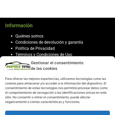
Información
Quiénes somos
Condiciones de devolución y garantía
Política de Privacidad
Términos y Condiciones de Uso
Política de Cookies
Gestionar el consentimiento
de las cookies
Servicio al cliente
Para ofrecer las mejores experiencias, utilizamos tecnologías como las
Contacto
cookies para almacenar y/o acceder a la información del dispositivo. El
986 243 432
consentimiento de estas tecnologías nos permitirá procesar datos como
el comportamiento de navegación o las identificaciones únicas en este
608 867 074
sitio. No consentir o retirar el consentimiento, puede afectar
recambiosdespiecetotal@gmail.com
negativamente a ciertas características y funciones.
Mi cuenta