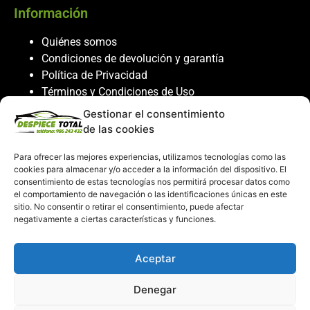
Información
Quiénes somos
Condiciones de devolución y garantía
Política de Privacidad
Términos y Condiciones de Uso
Política de Cookies
Gestionar el consentimiento
de las cookies
Servicio al cliente
Para ofrecer las mejores experiencias, utilizamos tecnologías como las
Contacto
cookies para almacenar y/o acceder a la información del dispositivo. El
986 243 432
consentimiento de estas tecnologías nos permitirá procesar datos como
el comportamiento de navegación o las identificaciones únicas en este
608 867 074
sitio. No consentir o retirar el consentimiento, puede afectar
recambiosdespiecetotal@gmail.com
negativamente a ciertas características y funciones.
Mi cuenta
Aceptar
Mi Cuenta
Denegar
Carrito de compras