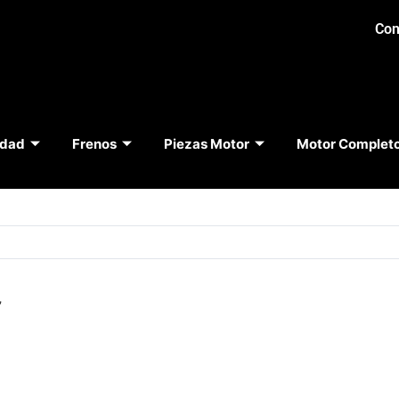
Con
idad
Frenos
Piezas Motor
Motor Complet
”