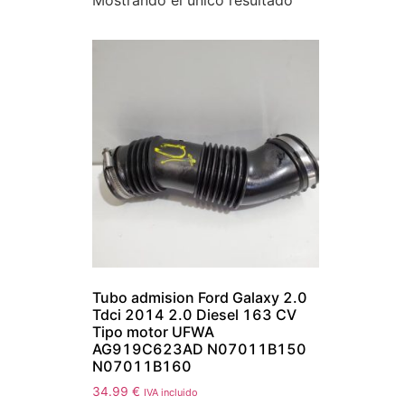
Mostrando el único resultado
Tubo admision Ford Galaxy 2.0
Tdci 2014 2.0 Diesel 163 CV
Tipo motor UFWA
AG919C623AD N07011B150
N07011B160
34.99
€
IVA incluido