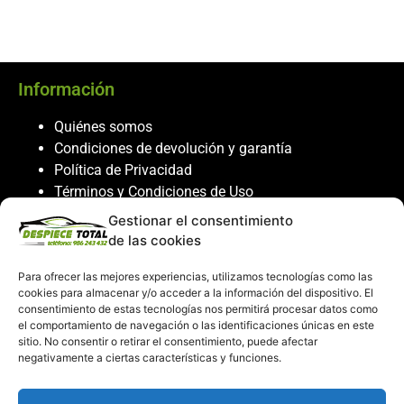
Información
Quiénes somos
Condiciones de devolución y garantía
Política de Privacidad
Términos y Condiciones de Uso
Política de Cookies
Gestionar el consentimiento
de las cookies
Servicio al cliente
Para ofrecer las mejores experiencias, utilizamos tecnologías como las
Contacto
cookies para almacenar y/o acceder a la información del dispositivo. El
986 243 432
consentimiento de estas tecnologías nos permitirá procesar datos como
el comportamiento de navegación o las identificaciones únicas en este
608 867 074
sitio. No consentir o retirar el consentimiento, puede afectar
recambiosdespiecetotal@gmail.com
negativamente a ciertas características y funciones.
Mi cuenta