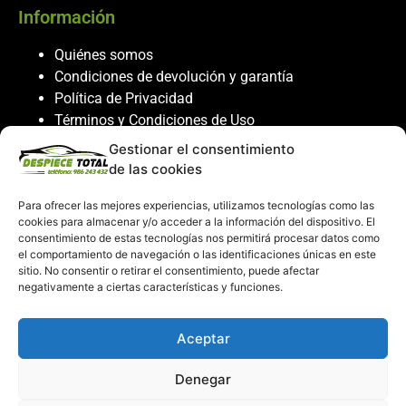
Información
Quiénes somos
Condiciones de devolución y garantía
Política de Privacidad
Términos y Condiciones de Uso
Política de Cookies
Gestionar el consentimiento
de las cookies
Servicio al cliente
Para ofrecer las mejores experiencias, utilizamos tecnologías como las
Contacto
cookies para almacenar y/o acceder a la información del dispositivo. El
986 243 432
consentimiento de estas tecnologías nos permitirá procesar datos como
el comportamiento de navegación o las identificaciones únicas en este
608 867 074
sitio. No consentir o retirar el consentimiento, puede afectar
recambiosdespiecetotal@gmail.com
negativamente a ciertas características y funciones.
Mi cuenta
Aceptar
Mi Cuenta
Denegar
Carrito de compras