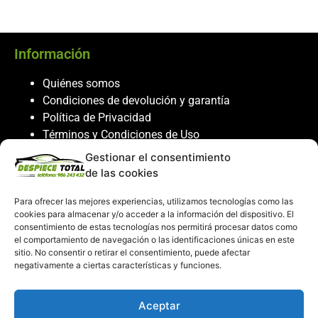
Información
Quiénes somos
Condiciones de devolución y garantía
Política de Privacidad
Términos y Condiciones de Uso
Política de Cookies
Gestionar el consentimiento
de las cookies
Servicio al cliente
Para ofrecer las mejores experiencias, utilizamos tecnologías como las
Contacto
cookies para almacenar y/o acceder a la información del dispositivo. El
986 243 432
consentimiento de estas tecnologías nos permitirá procesar datos como
el comportamiento de navegación o las identificaciones únicas en este
608 867 074
sitio. No consentir o retirar el consentimiento, puede afectar
recambiosdespiecetotal@gmail.com
negativamente a ciertas características y funciones.
Mi cuenta
Aceptar