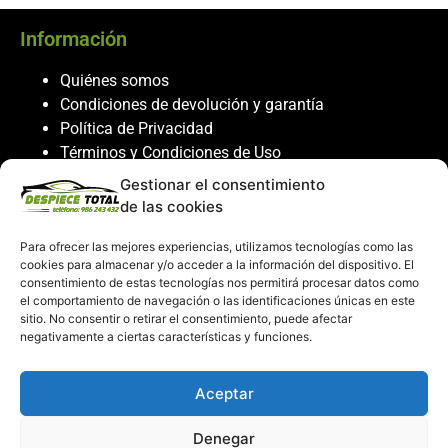
Información
Quiénes somos
Condiciones de devolución y garantía
Política de Privacidad
Términos y Condiciones de Uso
Política de Cookies
Gestionar el consentimiento
de las cookies
Servicio al cliente
Para ofrecer las mejores experiencias, utilizamos tecnologías como las
Contacto
cookies para almacenar y/o acceder a la información del dispositivo. El
986 243 432
consentimiento de estas tecnologías nos permitirá procesar datos como
el comportamiento de navegación o las identificaciones únicas en este
608 867 074
sitio. No consentir o retirar el consentimiento, puede afectar
recambiosdespiecetotal@gmail.com
negativamente a ciertas características y funciones.
Mi cuenta
Aceptar
Mi Cuenta
Denegar
Carrito de compras