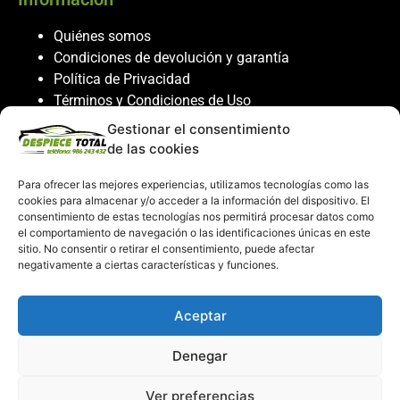
Quiénes somos
Condiciones de devolución y garantía
Política de Privacidad
Términos y Condiciones de Uso
Política de Cookies
Gestionar el consentimiento
de las cookies
Servicio al cliente
Para ofrecer las mejores experiencias, utilizamos tecnologías como las
Contacto
cookies para almacenar y/o acceder a la información del dispositivo. El
986 243 432
consentimiento de estas tecnologías nos permitirá procesar datos como
el comportamiento de navegación o las identificaciones únicas en este
608 867 074
sitio. No consentir o retirar el consentimiento, puede afectar
recambiosdespiecetotal@gmail.com
negativamente a ciertas características y funciones.
Mi cuenta
Aceptar
Mi Cuenta
Denegar
Carrito de compras
Despiece Total ©2026
Ver preferencias