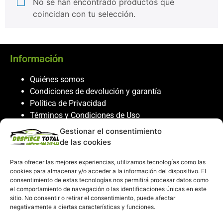
No se han encontrado productos que
coincidan con tu selección.
Información
Quiénes somos
Condiciones de devolución y garantía
Política de Privacidad
Términos y Condiciones de Uso
Política de Cookies
Gestionar el consentimiento
de las cookies
Servicio al cliente
Para ofrecer las mejores experiencias, utilizamos tecnologías como las
Contacto
cookies para almacenar y/o acceder a la información del dispositivo. El
986 243 432
consentimiento de estas tecnologías nos permitirá procesar datos como
el comportamiento de navegación o las identificaciones únicas en este
608 867 074
sitio. No consentir o retirar el consentimiento, puede afectar
recambiosdespiecetotal@gmail.com
negativamente a ciertas características y funciones.