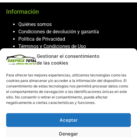
Información
Quiénes somos
Condiciones de devolución y garantía
Política de Privacidad
Términos y Condiciones de Uso
Política de Cookies
Gestionar el consentimiento
de las cookies
Servicio al cliente
Para ofrecer las mejores experiencias, utilizamos tecnologías como las
Contacto
cookies para almacenar y/o acceder a la información del dispositivo. El
986 243 432
consentimiento de estas tecnologías nos permitirá procesar datos como
el comportamiento de navegación o las identificaciones únicas en este
608 867 074
sitio. No consentir o retirar el consentimiento, puede afectar
recambiosdespiecetotal@gmail.com
negativamente a ciertas características y funciones.
Mi cuenta
Aceptar
Mi Cuenta
Denegar
Carrito de compras