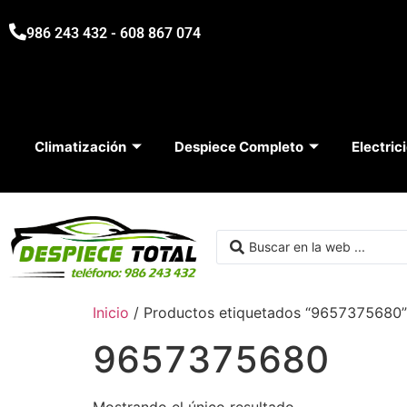
986 243 432 - 608 867 074
Climatización
Despiece Completo
Electric
Inicio
/ Productos etiquetados “9657375680”
9657375680