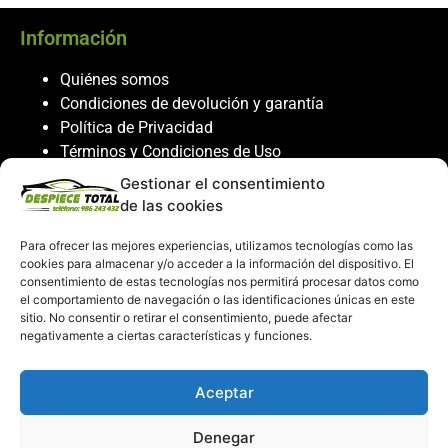
Información
Quiénes somos
Condiciones de devolución y garantía
Política de Privacidad
Términos y Condiciones de Uso
Política de Cookies
Gestionar el consentimiento
de las cookies
Servicio al cliente
Para ofrecer las mejores experiencias, utilizamos tecnologías como las
Contacto
cookies para almacenar y/o acceder a la información del dispositivo. El
986 243 432
consentimiento de estas tecnologías nos permitirá procesar datos como
el comportamiento de navegación o las identificaciones únicas en este
608 867 074
sitio. No consentir o retirar el consentimiento, puede afectar
recambiosdespiecetotal@gmail.com
negativamente a ciertas características y funciones.
Mi cuenta
Aceptar
Mi Cuenta
Denegar
Carrito de compras