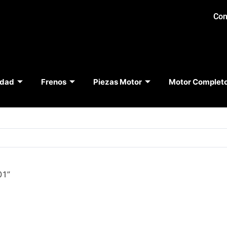
Con
idad
Frenos
Piezas Motor
Motor Complet
01”