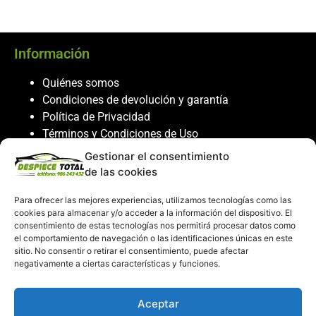
Información
Quiénes somos
Condiciones de devolución y garantía
Política de Privacidad
Términos y Condiciones de Uso
Política de Cookies
Gestionar el consentimiento
de las cookies
Servicio al cliente
Para ofrecer las mejores experiencias, utilizamos tecnologías como las
Contacto
cookies para almacenar y/o acceder a la información del dispositivo. El
consentimiento de estas tecnologías nos permitirá procesar datos como
986 243 432
el comportamiento de navegación o las identificaciones únicas en este
608 867 074
sitio. No consentir o retirar el consentimiento, puede afectar
recambiosdespiecetotal@gmail.com
negativamente a ciertas características y funciones.
Mi cuenta
Aceptar