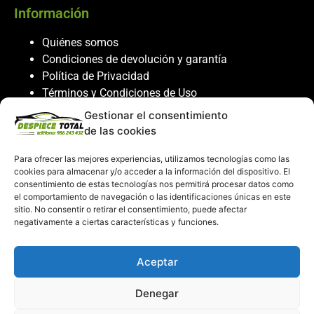
Información
Quiénes somos
Condiciones de devolución y garantía
Política de Privacidad
Términos y Condiciones de Uso
Política de Cookies
Gestionar el consentimiento
de las cookies
Servicio al cliente
Para ofrecer las mejores experiencias, utilizamos tecnologías como las
Contacto
cookies para almacenar y/o acceder a la información del dispositivo. El
986 243 432
consentimiento de estas tecnologías nos permitirá procesar datos como
el comportamiento de navegación o las identificaciones únicas en este
608 867 074
sitio. No consentir o retirar el consentimiento, puede afectar
recambiosdespiecetotal@gmail.com
negativamente a ciertas características y funciones.
Mi cuenta
Aceptar
Mi Cuenta
Denegar
Carrito de compras