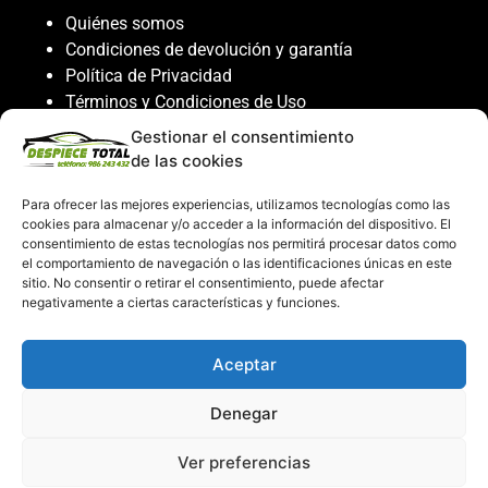
Quiénes somos
Condiciones de devolución y garantía
Política de Privacidad
Términos y Condiciones de Uso
Política de Cookies
Gestionar el consentimiento
de las cookies
Servicio al cliente
Para ofrecer las mejores experiencias, utilizamos tecnologías como las
Contacto
cookies para almacenar y/o acceder a la información del dispositivo. El
986 243 432
consentimiento de estas tecnologías nos permitirá procesar datos como
el comportamiento de navegación o las identificaciones únicas en este
608 867 074
sitio. No consentir o retirar el consentimiento, puede afectar
recambiosdespiecetotal@gmail.com
negativamente a ciertas características y funciones.
Mi cuenta
Aceptar
Mi Cuenta
Denegar
Carrito de compras
Despiece Total ©2026
Ver preferencias