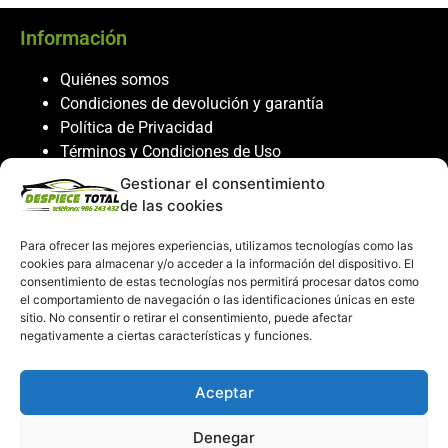
Información
Quiénes somos
Condiciones de devolución y garantía
Política de Privacidad
Términos y Condiciones de Uso
Política de Cookies
Gestionar el consentimiento
de las cookies
Servicio al cliente
Para ofrecer las mejores experiencias, utilizamos tecnologías como las
Contacto
cookies para almacenar y/o acceder a la información del dispositivo. El
986 243 432
consentimiento de estas tecnologías nos permitirá procesar datos como
el comportamiento de navegación o las identificaciones únicas en este
608 867 074
sitio. No consentir o retirar el consentimiento, puede afectar
recambiosdespiecetotal@gmail.com
negativamente a ciertas características y funciones.
Mi cuenta
Aceptar
Mi Cuenta
Denegar
Carrito de compras