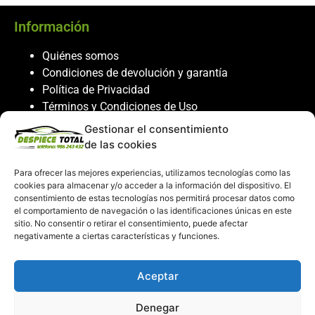
Información
Quiénes somos
Condiciones de devolución y garantía
Política de Privacidad
Términos y Condiciones de Uso
Política de Cookies
Gestionar el consentimiento
de las cookies
Servicio al cliente
Para ofrecer las mejores experiencias, utilizamos tecnologías como las
Contacto
cookies para almacenar y/o acceder a la información del dispositivo. El
986 243 432
consentimiento de estas tecnologías nos permitirá procesar datos como
el comportamiento de navegación o las identificaciones únicas en este
608 867 074
sitio. No consentir o retirar el consentimiento, puede afectar
recambiosdespiecetotal@gmail.com
negativamente a ciertas características y funciones.
Mi cuenta
Aceptar
Mi Cuenta
Denegar
Carrito de compras