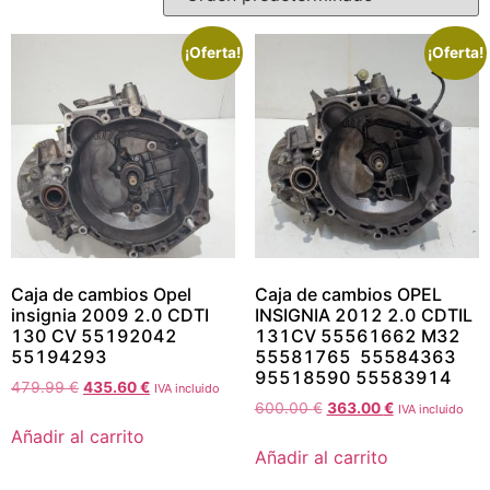
¡Oferta!
¡Oferta!
Caja de cambios Opel
Caja de cambios OPEL
insignia 2009 2.0 CDTI
INSIGNIA 2012 2.0 CDTIL
130 CV 55192042
131CV 55561662 M32
55194293
55581765 55584363
95518590 55583914
479.99
€
435.60
€
IVA incluido
600.00
€
363.00
€
IVA incluido
Añadir al carrito
Añadir al carrito