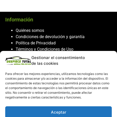
Información
Quiénes somos
Condiciones de devolución y garantía
Política de Privacidad
Términos y Condiciones de Uso
Política de Cookies
Gestionar el consentimiento
de las cookies
Servicio al cliente
Para ofrecer las mejores experiencias, utilizamos tecnologías como las
Contacto
cookies para almacenar y/o acceder a la información del dispositivo. El
986 243 432
consentimiento de estas tecnologías nos permitirá procesar datos como
el comportamiento de navegación o las identificaciones únicas en este
608 867 074
sitio. No consentir o retirar el consentimiento, puede afectar
recambiosdespiecetotal@gmail.com
negativamente a ciertas características y funciones.
Mi cuenta
Aceptar