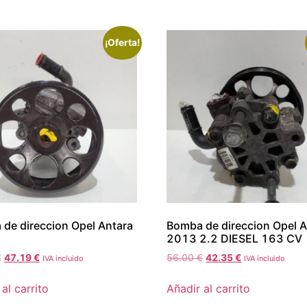
¡Oferta!
de direccion Opel Antara
Bomba de direccion Opel A
2013 2.2 DIESEL 163 CV
€
47.19
€
56.00
€
42.35
€
IVA incluido
IVA incluido
al carrito
Añadir al carrito