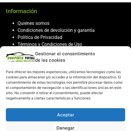
Información
Quiénes somos
Condiciones de devolución y garantía
Política de Privacidad
Términos y Condiciones de Uso
Política de Cookies
Gestionar el consentimiento
de las cookies
Servicio al cliente
Para ofrecer las mejores experiencias, utilizamos tecnologías como las
Contacto
cookies para almacenar y/o acceder a la información del dispositivo. El
986 243 432
consentimiento de estas tecnologías nos permitirá procesar datos como
el comportamiento de navegación o las identificaciones únicas en este
608 867 074
sitio. No consentir o retirar el consentimiento, puede afectar
recambiosdespiecetotal@gmail.com
negativamente a ciertas características y funciones.
Mi cuenta
Aceptar
Mi Cuenta
Denegar
Carrito de compras