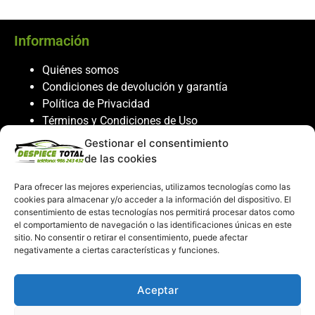
Información
Quiénes somos
Condiciones de devolución y garantía
Política de Privacidad
Términos y Condiciones de Uso
Política de Cookies
Gestionar el consentimiento
de las cookies
Servicio al cliente
Para ofrecer las mejores experiencias, utilizamos tecnologías como las
Contacto
cookies para almacenar y/o acceder a la información del dispositivo. El
986 243 432
consentimiento de estas tecnologías nos permitirá procesar datos como
el comportamiento de navegación o las identificaciones únicas en este
608 867 074
sitio. No consentir o retirar el consentimiento, puede afectar
recambiosdespiecetotal@gmail.com
negativamente a ciertas características y funciones.
Mi cuenta
Aceptar
Mi Cuenta