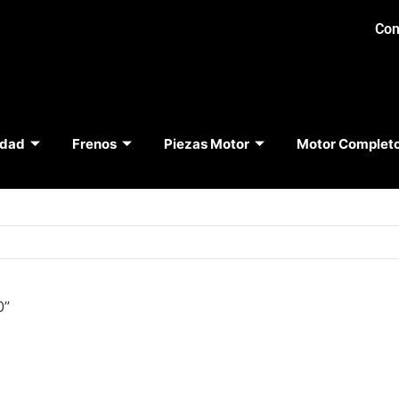
Con
idad
Frenos
Piezas Motor
Motor Complet
0”