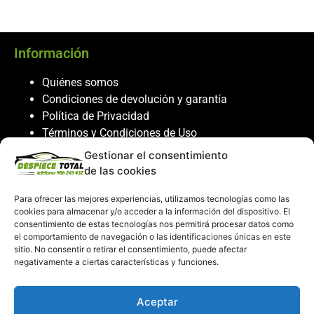
Información
Quiénes somos
Condiciones de devolución y garantía
Política de Privacidad
Términos y Condiciones de Uso
Política de Cookies
Gestionar el consentimiento
de las cookies
Servicio al cliente
Para ofrecer las mejores experiencias, utilizamos tecnologías como las
Contacto
cookies para almacenar y/o acceder a la información del dispositivo. El
consentimiento de estas tecnologías nos permitirá procesar datos como
986 243 432
el comportamiento de navegación o las identificaciones únicas en este
608 867 074
sitio. No consentir o retirar el consentimiento, puede afectar
recambiosdespiecetotal@gmail.com
negativamente a ciertas características y funciones.
Mi cuenta
Aceptar