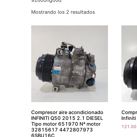
92600hg00d
Mostrando los 2 resultados
Compresor aire acondicionado
Compre
INFINITI Q50 2015 2.1 DIESEL
Infini
Tipo motor 651970 Nª motor
121.0
32815617 4472807973
6SBU16C