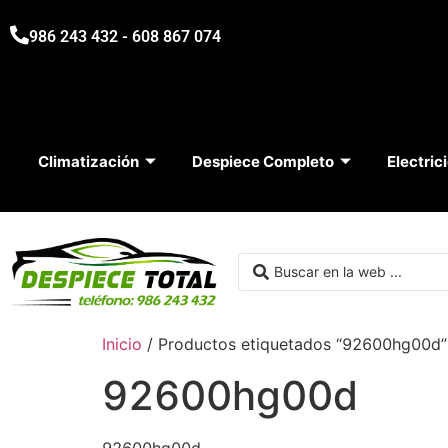
986 243 432 - 608 867 074
Climatización
Despiece Completo
Electric
Inicio
/ Productos etiquetados “92600hg00d”
92600hg00d