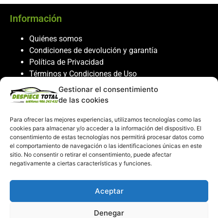
Información
Quiénes somos
Condiciones de devolución y garantía
Política de Privacidad
Términos y Condiciones de Uso
Política de Cookies
Gestionar el consentimiento
de las cookies
Servicio al cliente
Para ofrecer las mejores experiencias, utilizamos tecnologías como las
Contacto
cookies para almacenar y/o acceder a la información del dispositivo. El
986 243 432
consentimiento de estas tecnologías nos permitirá procesar datos como
el comportamiento de navegación o las identificaciones únicas en este
608 867 074
sitio. No consentir o retirar el consentimiento, puede afectar
recambiosdespiecetotal@gmail.com
negativamente a ciertas características y funciones.
Mi cuenta
Aceptar
Mi Cuenta
Denegar
Carrito de compras