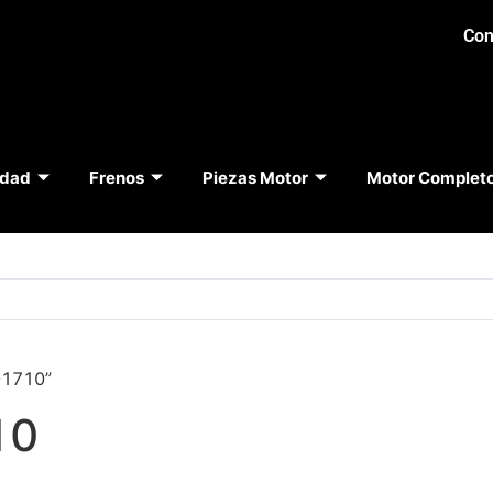
Con
idad
Frenos
Piezas Motor
Motor Complet
-1710”
10