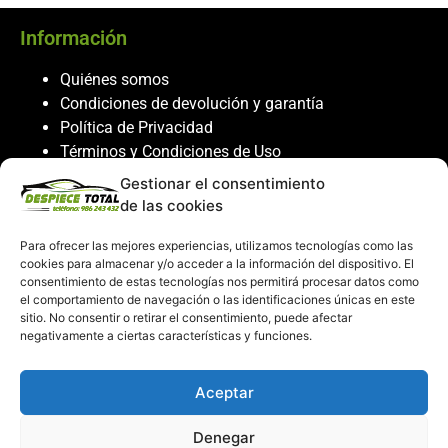
Información
Quiénes somos
Condiciones de devolución y garantía
Política de Privacidad
Términos y Condiciones de Uso
Política de Cookies
Gestionar el consentimiento
de las cookies
Servicio al cliente
Para ofrecer las mejores experiencias, utilizamos tecnologías como las
Contacto
cookies para almacenar y/o acceder a la información del dispositivo. El
986 243 432
consentimiento de estas tecnologías nos permitirá procesar datos como
el comportamiento de navegación o las identificaciones únicas en este
608 867 074
sitio. No consentir o retirar el consentimiento, puede afectar
recambiosdespiecetotal@gmail.com
negativamente a ciertas características y funciones.
Mi cuenta
Aceptar
Mi Cuenta
Denegar
Carrito de compras