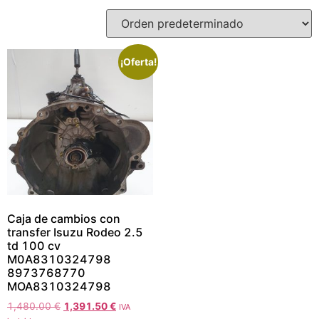
¡Oferta!
Caja de cambios con
transfer Isuzu Rodeo 2.5
td 100 cv
M0A8310324798
8973768770
MOA8310324798
1,480.00
€
1,391.50
€
IVA