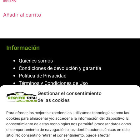
incluido
Añadir al carrito
Información
Quiénes somos
Condiciones de devolución y garantía
Política de Privacidad
Términos y Condiciones de Uso
Política de Cookies
Gestionar el consentimiento
de las cookies
Servicio al cliente
Para ofrecer las mejores experiencias, utilizamos tecnologías como las
Contacto
cookies para almacenar y/o acceder a la información del dispositivo. El
consentimiento de estas tecnologías nos permitirá procesar datos como
986 243 432
el comportamiento de navegación o las identificaciones únicas en este
608 867 074
sitio. No consentir o retirar el consentimiento, puede afectar
recambiosdespiecetotal@gmail.com