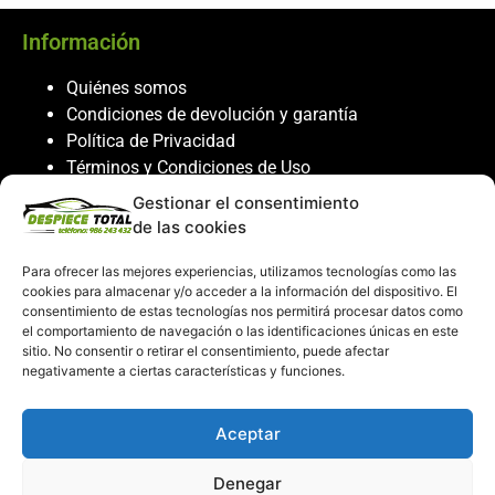
Información
Quiénes somos
Condiciones de devolución y garantía
Política de Privacidad
Términos y Condiciones de Uso
Política de Cookies
Gestionar el consentimiento
de las cookies
Servicio al cliente
Para ofrecer las mejores experiencias, utilizamos tecnologías como las
Contacto
cookies para almacenar y/o acceder a la información del dispositivo. El
986 243 432
consentimiento de estas tecnologías nos permitirá procesar datos como
el comportamiento de navegación o las identificaciones únicas en este
608 867 074
sitio. No consentir o retirar el consentimiento, puede afectar
recambiosdespiecetotal@gmail.com
negativamente a ciertas características y funciones.
Mi cuenta
Aceptar
Mi Cuenta
Denegar
Carrito de compras