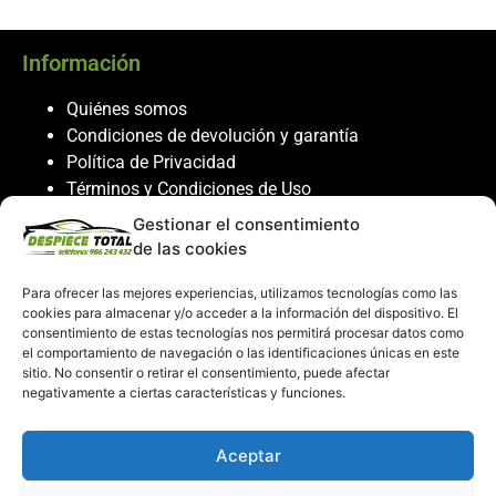
Información
Quiénes somos
Condiciones de devolución y garantía
Política de Privacidad
Términos y Condiciones de Uso
Política de Cookies
Gestionar el consentimiento
de las cookies
Servicio al cliente
Para ofrecer las mejores experiencias, utilizamos tecnologías como las
Contacto
cookies para almacenar y/o acceder a la información del dispositivo. El
986 243 432
consentimiento de estas tecnologías nos permitirá procesar datos como
el comportamiento de navegación o las identificaciones únicas en este
608 867 074
sitio. No consentir o retirar el consentimiento, puede afectar
recambiosdespiecetotal@gmail.com
negativamente a ciertas características y funciones.
Mi cuenta
Aceptar
Mi Cuenta