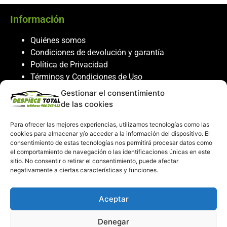
Información
Quiénes somos
Condiciones de devolución y garantía
Política de Privacidad
Términos y Condiciones de Uso
Política de Cookies
Gestionar el consentimiento
de las cookies
Servicio al cliente
Para ofrecer las mejores experiencias, utilizamos tecnologías como las
Contacto
cookies para almacenar y/o acceder a la información del dispositivo. El
986 243 432
consentimiento de estas tecnologías nos permitirá procesar datos como
el comportamiento de navegación o las identificaciones únicas en este
608 867 074
sitio. No consentir o retirar el consentimiento, puede afectar
recambiosdespiecetotal@gmail.com
negativamente a ciertas características y funciones.
Mi cuenta
Aceptar
Mi Cuenta
Denegar
Carrito de compras