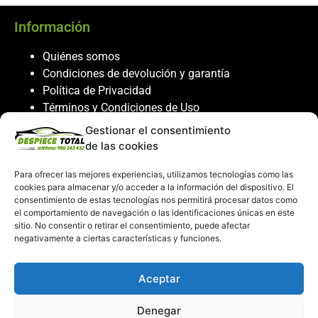
Información
Quiénes somos
Condiciones de devolución y garantía
Política de Privacidad
Términos y Condiciones de Uso
Política de Cookies
Gestionar el consentimiento
de las cookies
Servicio al cliente
Para ofrecer las mejores experiencias, utilizamos tecnologías como las
Contacto
cookies para almacenar y/o acceder a la información del dispositivo. El
986 243 432
consentimiento de estas tecnologías nos permitirá procesar datos como
el comportamiento de navegación o las identificaciones únicas en este
608 867 074
sitio. No consentir o retirar el consentimiento, puede afectar
recambiosdespiecetotal@gmail.com
negativamente a ciertas características y funciones.
Mi cuenta
Aceptar
Mi Cuenta
Denegar
Carrito de compras