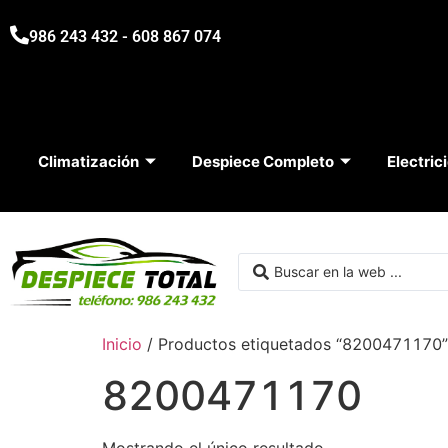
986 243 432 - 608 867 074
Climatización
Despiece Completo
Electric
Inicio
/ Productos etiquetados “8200471170”
8200471170